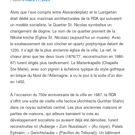
Alors que l’axe compris entre Alexanderplatz et le Lustgarten
était dédié aux maximes architecturales de la RDA qui suivaient
un modèle socialiste, le Quartier St. Nicolas symbolise un
changement de dogme. Le nom de ce quartier provient de la
Nikolai-kirche (Eglise St. Nicolas) (aujourd’hui un musée). Avec
le soubassement de son clocher en quartz porphyrique datant de
1230, il s’agit de la plus ancienne église de la ville. La nef, le
chœur ainsi que les deux tours (1876/77, reconstruction en 1980-
87) furent érigés plus tardivement. La Marienkapelle (Chapelle
Ste Marie), avec son pignon à échelons typique du style gothique
en brique du Nord de l’Allemagne, a vu le jour à la suite d’un don
en 1452.
À l’occasion du 750e anniversaire de la ville en 1987, la RDA
s’offrit une sorte de vieille ville factice (Architecte Gunther Stahn)
dans ce noyau autrefois central. Les plus anciennes maisons et
parties de maisons, qui ailleurs barraient la voie au
développement socialiste ou avaient déjà été démolies, furent
reconstruites ici (Auberge « Zum Nussbaum » (Au noyer), Palais
Ephraim, « Gerichtslaube » (Pavillon du Tribunal)). Un bâtiment