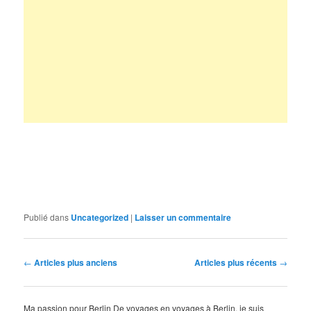
Publié dans
Uncategorized
|
Laisser un commentaire
Navigation
←
Articles plus anciens
Articles plus récents
→
des
articles
Ma passion pour Berlin De voyages en voyages à Berlin, je suis